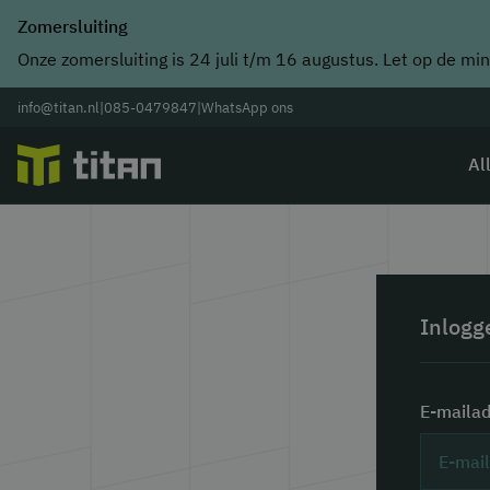
Zomersluiting
Onze zomersluiting is 24 juli t/m 16 augustus. Let op de min
info@titan.nl
|
085-0479847
|
WhatsApp ons
Al
Inlogg
E-mailad