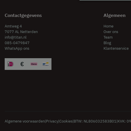
Contactgegevens
Algemeen
Amtweg 4
Home
7077 AL Netterden
Over ons
info@titan.nl
Team
085-0479847
Blog
WhatsApp ons
Klantenservice
Algemene voorwaarden
|
Privacy
|
Cookies
|
BTW: NL806032583B01
|
KVK: 0