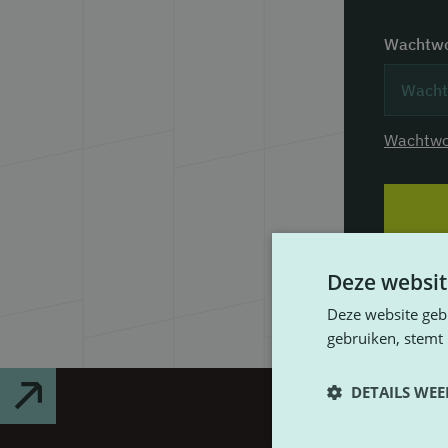
Wachtw
Wachtwo
Deze websit
Ben je n
Deze website geb
gebruiken, stemt
DETAILS WE