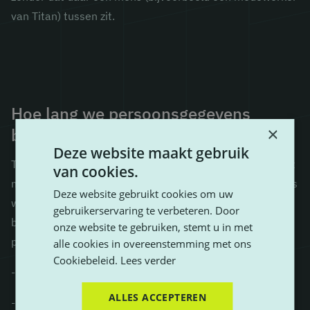
van Titan) tussen zit.
Hoe lang we persoonsgegevens
×
bewaren
Deze website maakt gebruik
Titan bewaart je persoonsgegevens niet langer dan strikt
van cookies.
nodig is om de doelen te realiseren waarvoor je gegevens
Deze website gebruikt cookies om uw
worden verzameld. Wij hanteren de volgende
gebruikerservaring te verbeteren. Door
bewaartermijnen voor de volgende (categorieën) van
onze website te gebruiken, stemt u in met
persoonsgegevens:
alle cookies in overeenstemming met ons
Cookiebeleid.
Lees verder
- Bestel- en factuurgegevens: minimaal 7 jaar
ALLES ACCEPTEREN
- Klantgegevens: maximaal 5 jaar na de laatste