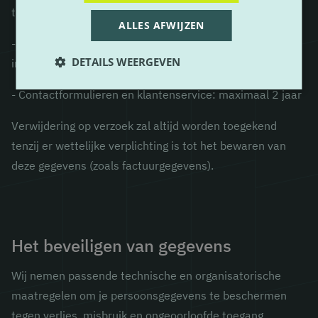
transactie
ALLES AFWIJZEN
- Marketinggegevens: totdat toestemming wordt
DETAILS WEERGEVEN
ingetrokken
- Contactformulieren en klantenservice: maximaal 2 jaar
Verwijdering op verzoek zal altijd worden toegekend
tenzij er wettelijke verplichting is tot het bewaren van
deze gegevens (zoals factuurgegevens).
Het beveiligen van gegevens
Wij nemen passende technische en organisatorische
maatregelen om je persoonsgegevens te beschermen
tegen verlies, misbruik en ongeoorloofde toegang.