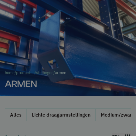
home
/
producten
/
stellingen
/
armen
ARMEN
Alles
Lichte draagarmstellingen
Medium/zware 