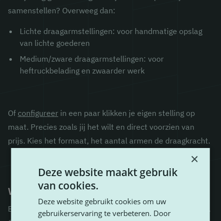
samenstellen? Overweeg dan:
Lichte draagarmstellingen
: voor handmatige opslag
van lichte goederen
Medium/zware draagarmstellingen
: voor
heftruckbelading en zwaarder werk
Of
configureer
in een paar klikken je eigen stelling op
maat. Precies zoals jij het wilt en direct voorzien van
prijs. Kies het formaat, het aantal armen de draagkracht.
×
Deze website maakt gebruik
van cookies.
Waarom bestellen bij TITAN?
Deze website gebruikt cookies om uw
Bij ons geen onnodig ingewikkelde systemen of poes pas.
gebruikerservaring te verbeteren. Door