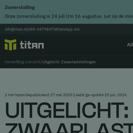
Zomersluiting
Onze zomersluiting is 24 juli t/m 16 augustus. Let op de min
info@titan.nl
|
085-0479847
|
WhatsApp ons
Al
Home
/
Blog overzicht
/
Uitgelicht: Zwaarlaststellingen
2 min lezen
|
Gepubliceerd 27 mei 2025
|
Laatst ge-update 25 jun. 2026
UITGELICHT:
ZWAARLAST