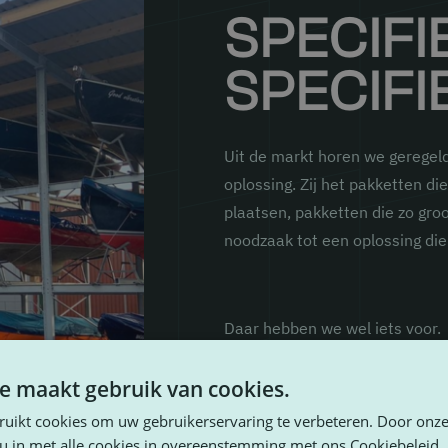
SPECIFI
SPECIFI
Uit de markt horen we geregel
oplossing. Zij het pakketten di
plaatsen, pakketten die zo groo
noodzaak tot een oplossing die 
Daar hebben we wel iets voor.
e maakt gebruik van cookies.
ruikt cookies om uw gebruikerservaring te verbeteren. Door onze
 u in met alle cookies in overeenstemming met ons Cookiebeleid.