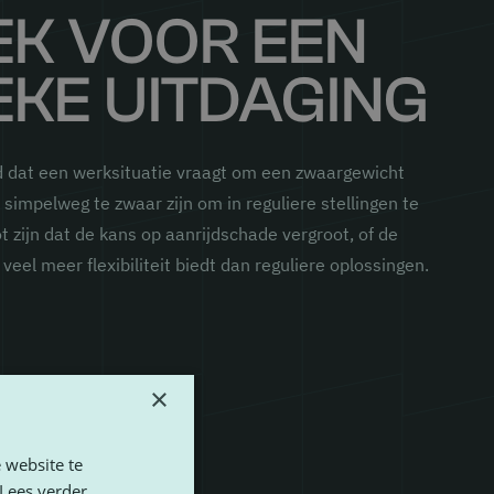
EK VOOR EEN
EKE UITDAGING
d dat een werksituatie vraagt om een zwaargewicht
e simpelweg te zwaar zijn om in reguliere stellingen te
t zijn dat de kans op aanrijdschade vergroot, of de
veel meer flexibiliteit biedt dan reguliere oplossingen.
×
 website te
Lees verder