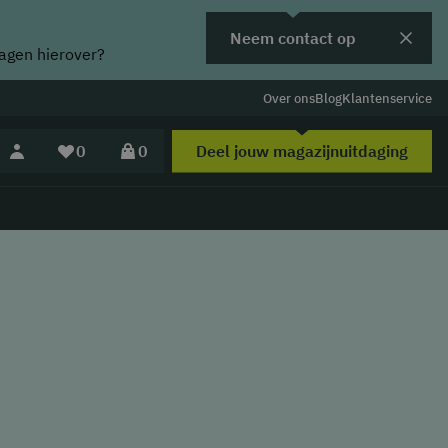
Neem contact op
ragen hierover?
Over ons
Blog
Klantenservice
Deel jouw magazijnuitdaging
0
0