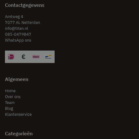
Contactgegevens
Praktisch advies:
Amtweg 4
Bij complexe situaties helpt het om een schets te maken
7077 AL Netterden
van de pakketten en de schoorvakbreedtes. Dit biedt een
info@titan.nl
085-0479847
visueel overzicht en vergemakkelijkt het maken van de
WhatsApp ons
juiste keuzes. Voor een uitgebreidere uitleg en visuele
voorbeelden, zie
hier
.
Algemeen
Home
Over ons
Team
Blog
Klantenservice
Categorieën