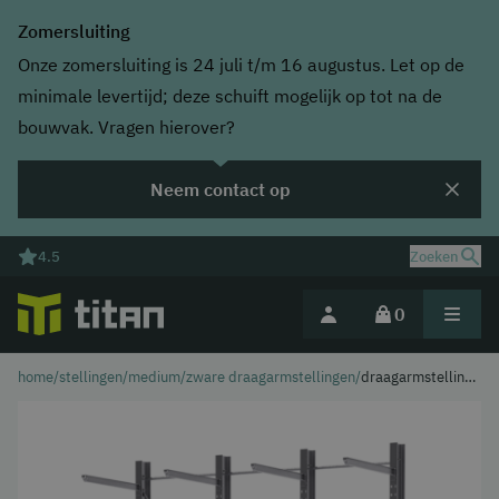
Zomersluiting
Onze zomersluiting is 24 juli t/m 16 augustus. Let op de
minimale levertijd; deze schuift mogelijk op tot na de
bouwvak. Vragen hierover?
Neem contact op
4.5
Zoeken
0
home
/
stellingen
/
medium/zware draagarmstellingen
/
draagarmstelling
Deel jouw magazijnuitdaging
voor buiten:
hoogte 4500mm |
arm 3x 1000mm |
lengte 3000mm |
enkelzijdig