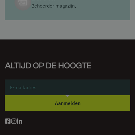
variëren. Voor houten plaatmateriaal wordt vaak gewerkt
Beheerder magazijn,
Het pakket van 4000mm op 4 armen waardoor dit
met een schoorvakbreedte van 1 meter. Voor stijver
vertaalt in 500kg per arm. Het pakket van 2000mm ligt
materiaal, zoals stalen buizenbundels, zijn grotere
echter op 2 armen wat vertaalt in 750kg per arm. Het
overspanningen mogelijk.
gewicht per arm is dan altijd 750kg.
Plaatsing van meerdere pakketten
Indien meerdere pakketten naast elkaar worden
geplaatst, zorg er dan voor dat ze niet strak tegen elkaar
ALTIJD OP DE HOOGTE
liggen. Dit kan problemen veroorzaken bij het plaatsen of
lossen. Houd er ook rekening mee dat pakketten moeten
oversteken (zie punt 1). Als pakketten aan beide zijden
500 mm uitsteken, kan een schoorvakbreedte van 1000
mm ertoe leiden dat de pakketten elkaar raken. In
Aanmelden
dergelijke gevallen is een schoorvakbreedte van
minimaal 1250 mm aan te bevelen zodat er 250 mm
vrije ruimte over blijft.