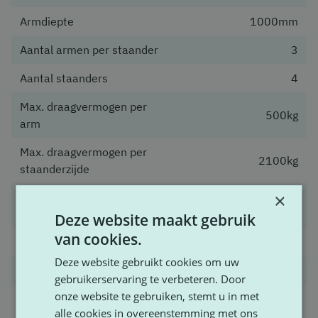
Armdiepte
1000mm
Aantal armen per staander
3
Aantal staanders
4
Max. draagvermogen per
500kg
arm
Max. draagvermogen per
2100kg
staanderzijde
×
Draagvermogen per
2000kg
aflegniveau
Deze website maakt gebruik
van cookies.
Kleur staander
Thermisch verzinkt
Deze website gebruikt cookies om uw
Kleur arm
Thermisch verzinkt
gebruikerservaring te verbeteren. Door
onze website te gebruiken, stemt u in met
Bevestigingsmiddelen en
Inclusief
alle cookies in overeenstemming met ons
verankering