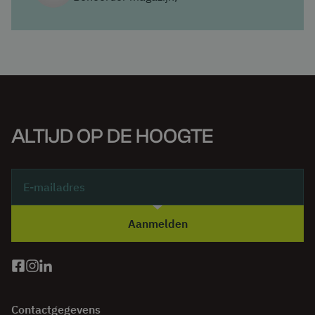
met een schoorvakbreedte van 1 meter. Voor stijver
gewicht per arm is dan altijd 750kg.
materiaal, zoals stalen buizenbundels, zijn grotere
overspanningen mogelijk.
Plaatsing van meerdere pakketten
Indien meerdere pakketten naast elkaar worden
geplaatst, zorg er dan voor dat ze niet strak tegen elkaar
ALTIJD OP DE HOOGTE
liggen. Dit kan problemen veroorzaken bij het plaatsen of
lossen. Houd er ook rekening mee dat pakketten moeten
oversteken (zie punt 1). Als pakketten aan beide zijden
500 mm uitsteken, kan een schoorvakbreedte van 1000
mm ertoe leiden dat de pakketten elkaar raken. In
Aanmelden
dergelijke gevallen is een schoorvakbreedte van
minimaal 1250 mm aan te bevelen zodat er 250 mm
vrije ruimte over blijft.
Contactgegevens