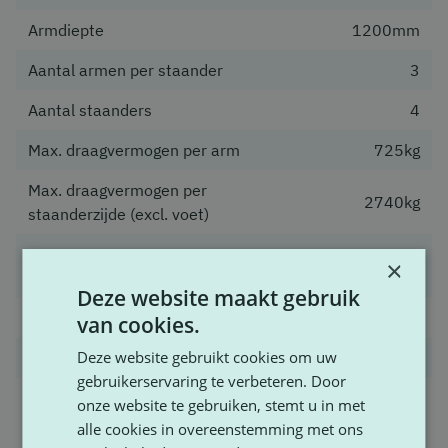
Armdiepte
1200mm
Aantal armen per staander
3
Aantal staanders
4
Max. draagvermogen per arm
725kg
Max. draagvermogen per
2740kg
staanderzijde (excl. voet)
Draagvermogen per
×
2900kg
aflegniveau
Deze website maakt gebruik
Kleur staander
Titan zwart
van cookies.
Deze website gebruikt cookies om uw
Kleur arm
Titan groen
gebruikerservaring te verbeteren. Door
Bevestigingsmiddelen
onze website te gebruiken, stemt u in met
Inclusief
en verankering
alle cookies in overeenstemming met ons