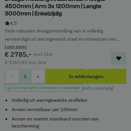
4500mm | Arm 3x 1200mm | Lengte
3000mm | Enkelzijdig
4.5
Deze robuuste draagarmstelling van is volledig
vervaardigd uit warmgewalst staal en ontworpen om
Lees meer
ruimte en efficiëntie te maximaliseren. Geen poespas,
€ 2785,-
excl. btw
alleen prestaties.
€ 3369,85
incl. btw
-
+
In winkelwagen
mits voorradig
Levering binnen 1 werkweek en 2 werkdagen
Volledig uit warmgewalste profielen
Armen verstelbaar per 100mm
Armen en voeten standaard voorzien van
bescherming