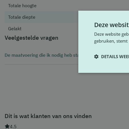
Totale hoogte
Totale diepte
Deze websit
Gelakt
Deze website geb
Veelgestelde vragen
gebruiken, stemt
De maatvoering die ik nodig heb staat hier niet, wat nu?
DETAILS WE
Simpel, contact opnemen! Wij kunnen iedere gewenste maat
het bouwbesluit vallen). Contact opnemen kan via
hier
.
Dit is wat klanten van ons vinden
4.5