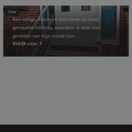
Case
Een veilige, mooie en duurzame op maat
gemaakte tuintrap, waardoor ik weer kan
genieten van mijn mooie tuin.
Bekijk case