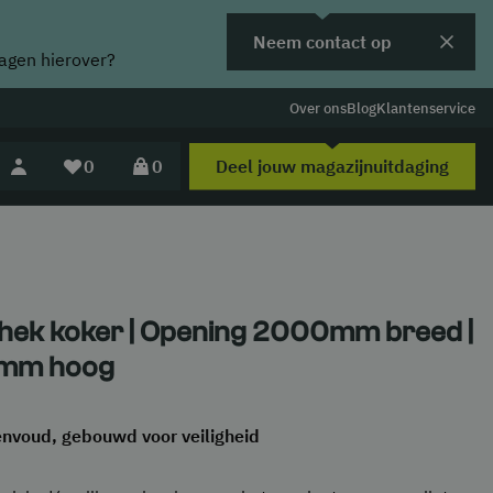
Neem contact op
ragen hierover?
Over ons
Blog
Klantenservice
Deel jouw magazijnuitdaging
0
0
hek koker | Opening 2000mm breed |
mm hoog
envoud, gebouwd voor veiligheid