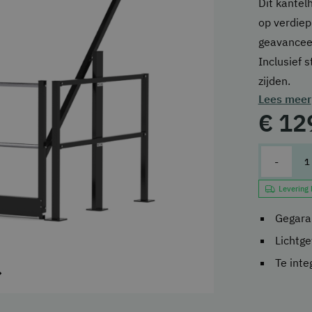
Dit kantel
op verdiep
geavanceer
Inclusief 
zijden.
Lees meer
€ 12
-
Levering
Gegaran
Lichtge
Te inte