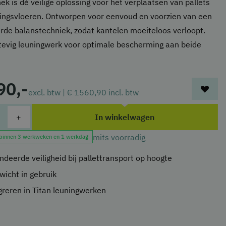
hek is dé veilige oplossing voor het verplaatsen van pallets
ingsvloeren. Ontworpen voor eenvoud en voorzien van een
de balanstechniek, zodat kantelen moeiteloos verloopt.
stevig leuningwerk voor optimale bescherming aan beide
90,-
excl. btw |
€ 1560,90
incl. btw
+
In winkelwagen
mits voorradig
 binnen 3 werkweken en 1 werkdag
deerde veiligheid bij pallettransport op hoogte
wicht in gebruik
greren in Titan leuningwerken