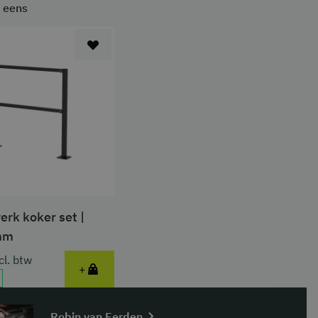
 eens
rk koker set |
mm
cl. btw
+
Robin van Eerden