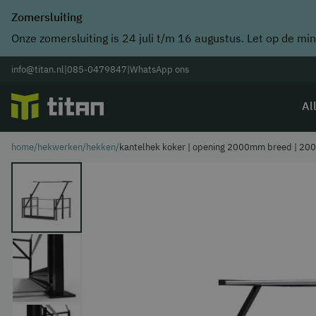
Zomersluiting
Onze zomersluiting is 24 juli t/m 16 augustus. Let op de min
info@titan.nl
|
085-0479847
|
WhatsApp ons
Al
home
/
hekwerken
/
hekken
/
kantelhek koker | opening 2000mm breed | 2