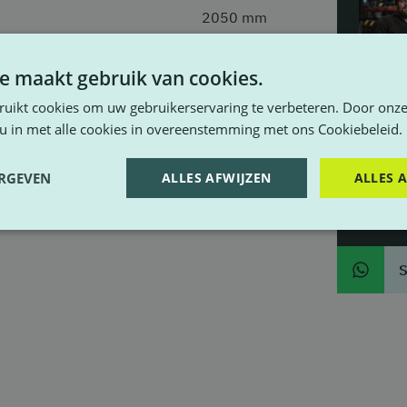
2050 mm
2041 mm
e maakt gebruik van cookies.
Titan Zwart
Staat 
ruikt cookies om uw gebruikerservaring te verbeteren. Door onze
 u in met alle cookies in overeenstemming met ons Cookiebeleid.
Neem 
info@t
ERGEVEN
ALLES AFWIJZEN
ALLES 
085-0
voering produceren (zolang deze binnen
S