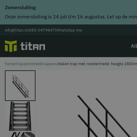
Zomersluiting
Onze zomersluiting is 24 juli t/m 16 augustus. Let op de min
info@titan.nl
|
085-0479847
|
WhatsApp ons
Al
home
/
trappen
/
steektrappen
/
stalen trap met roostertrede: hoogte 2800