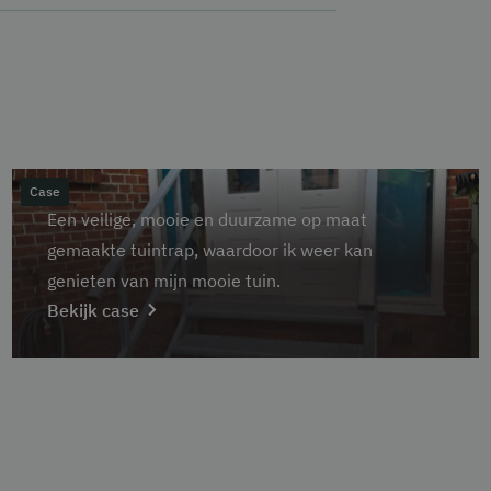
dte van de trede.
essentieel dat er voor een spijlenleuning
ke instructie om zelf te installeren. Mocht
us ook absoluut functie.
Wij hebben in ons netwerk gecertificeerde
nnen wij aan je verbinden zodat we
zaamheden.
Case
Een veilige, mooie en duurzame op maat
gemaakte tuintrap, waardoor ik weer kan
genieten van mijn mooie tuin.
Bekijk case