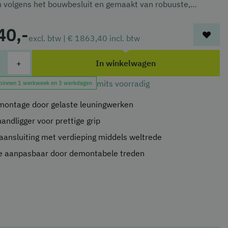
 volgens het bouwbesluit en gemaakt van robuuste,
ge materialen. Budgetvriendelijk, eenvoudig te installeren
40,-
voor werk- en winkelruimtes waar kwaliteit telt.
excl. btw |
€ 1863,40
incl. btw
+
In winkelwagen
mits voorradig
 binnen 1 werkweek en 3 werkdagen
 montage door gelaste leuningwerken
andligger voor prettige grip
ansluiting met verdieping middels weltrede
e aanpasbaar door demontabele treden