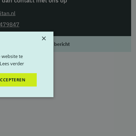
dan contact met ons op
itan.nl
479847
×
tuur ons een WhatsApp bericht
 website te
Lees verder
ACCEPTEREN