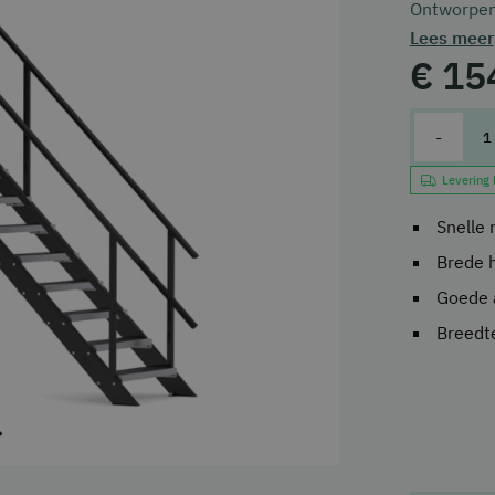
Ontworpen
Lees meer
hoogwaardi
€ 15
en ideaal 
-
Levering
Snelle
Brede h
Goede a
Breedt