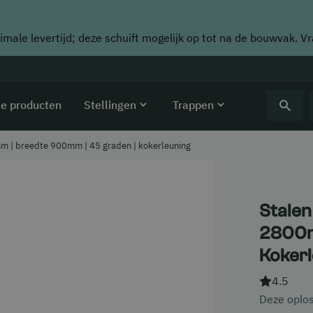
imale levertijd; deze schuift mogelijk op tot na de bouwvak. V
le producten
Stellingen
Trappen
mm | breedte 900mm | 45 graden | kokerleuning
Stalen
2800m
Kokerl
4.5
Deze oplos