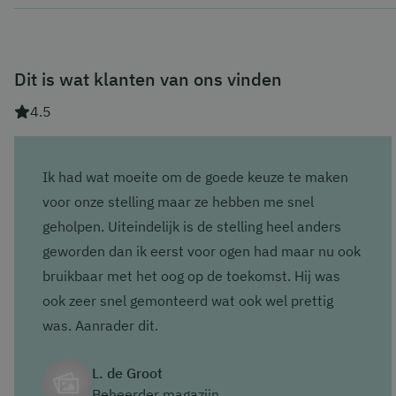
Onze trappen zijn namelijk altijd 100mm breder dan de bree
100mm in het leuningwerk mag bestaan. In dat geval is het 
Wij leveren onze producten als bouwpakket met overzichtelij
wordt gekozen. De designfeature voor spijlenleuning heeft d
dit niet gewenst zijn, dan kun je contact met ons opnemen. 
montagebedrijven waar wij nauw mee samenwerken. Deze ku
Dit is wat klanten van ons vinden
gezamenlijk afspraken kunnen maken voor installatiewerk
4.5
Ik had wat moeite om de goede keuze te maken
voor onze stelling maar ze hebben me snel
geholpen. Uiteindelijk is de stelling heel anders
geworden dan ik eerst voor ogen had maar nu ook
bruikbaar met het oog op de toekomst. Hij was
ook zeer snel gemonteerd wat ook wel prettig
was. Aanrader dit.
L. de Groot
Beheerder magazijn,